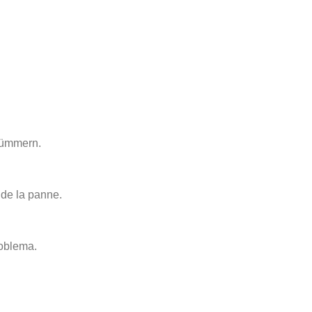
kümmern.
 de la panne.
roblema.