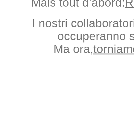
Mais tout d’abord:
R
I nostri collaborato
occuperanno s
Ma ora,
torniamo