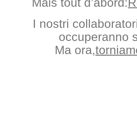
Mais tout d’abord:
R
I nostri collaborato
occuperanno s
Ma ora,
torniamo