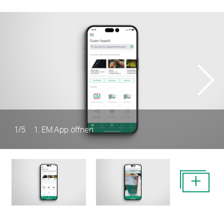
1
/
5
1. EM.App öffnen
+