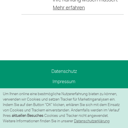
Mehr erfahren
Datenschutz
Impressum
Sicherheitsinformationen
Um Ihnen online eine bestmögliche Nutzererfahrung bieten zu können,
verwenden wir Cookies und setzen Tracker für Marketinganalysen ein.
AGB
Indem Sie auf den Button "OK" klicken, erklären Sie sich mit dem Einsatz
von Cookies und Trackern einverstanden. Andernfalls werden im Verlauf
Nachhaltigkeit
Ihres
aktuellen Besuches
Cookies und Tracker nicht angewendet.
Weitere Informationen finden Sie in unserer
Datenschutzerklärung